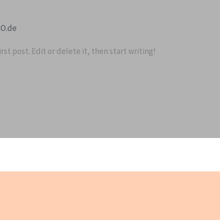
GO.de
st post. Edit or delete it, then start writing!